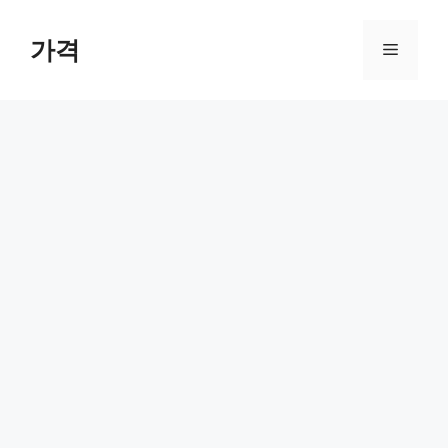
컨
텐
가격
메
츠
로
뉴
건
너
뛰
기