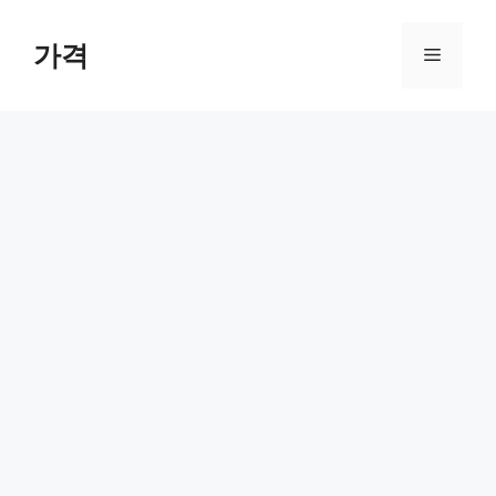
컨
텐
가격
메
츠
로
뉴
건
너
뛰
기