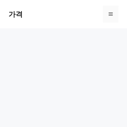
컨
텐
가격
메
츠
로
뉴
건
너
뛰
기