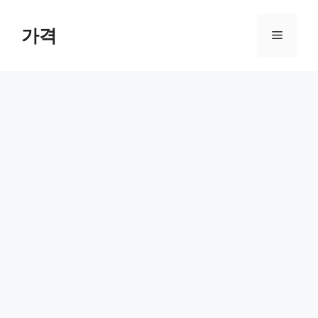
컨
텐
가격
메
츠
로
뉴
건
너
뛰
기