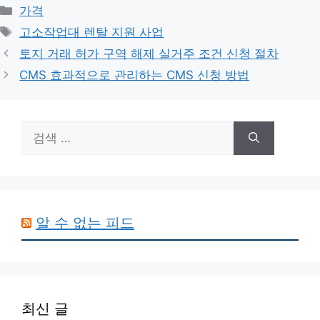
카
가격
테
태
고소작업대 렌탈 지원 사업
고
그
토지 거래 허가 구역 해제 실거주 조건 신청 절차
리
CMS 효과적으로 관리하는 CMS 신청 방법
검
색:
알 수 없는 피드
최신 글