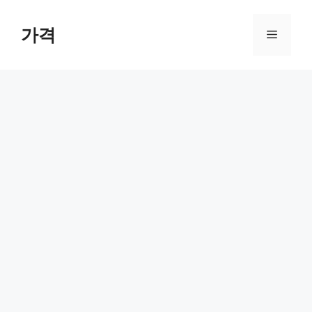
컨
텐
가격
메
츠
로
뉴
건
너
뛰
기