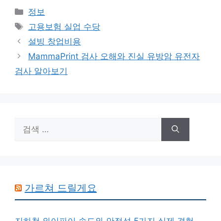
카
정보
테
태
고용보험 실업 수당
고
그
설빙 창업비용
리
MammaPrint 검사 오해와 진실 유방암 유전자
검사 알아보기
검
색:
가르쳐 드릴게요
지하철 와이파이 속도와 안정성 5가지 실제 경험