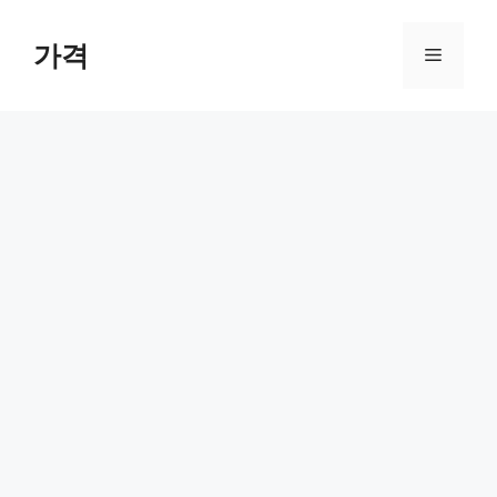
컨
텐
가격
메
츠
로
뉴
건
너
뛰
기