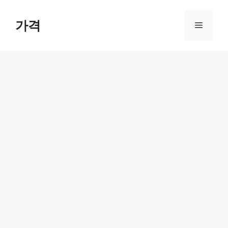
컨
텐
가격
메
츠
로
뉴
건
너
뛰
기