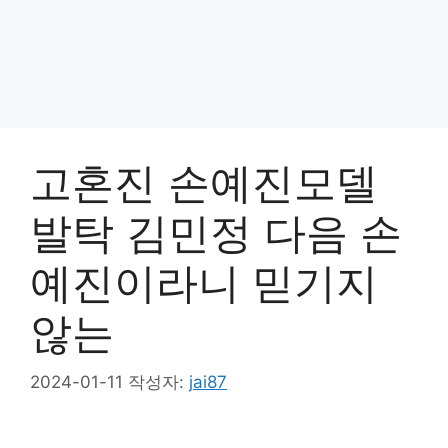
고혼진 손예진모델
발탁 김민정 다음 손
예진이라니 믿기지
않는
2024-01-11
작성자:
jai87