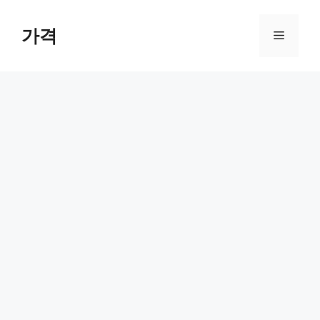
컨
텐
가격
메
츠
로
뉴
건
너
뛰
기