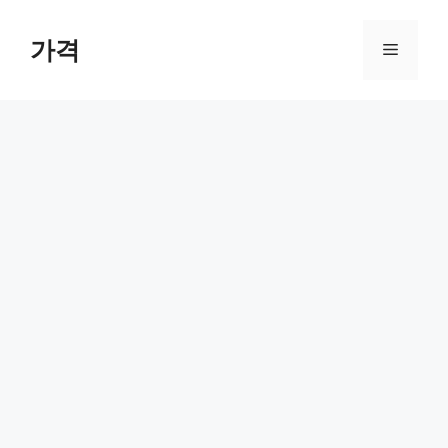
컨
텐
가격
메
츠
로
뉴
건
너
뛰
기