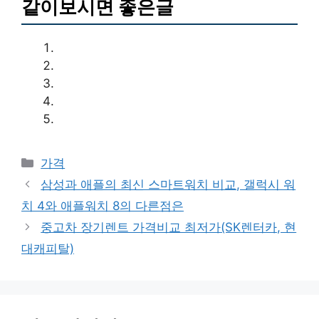
같이보시면 좋은글
카
가격
테
삼성과 애플의 최신 스마트워치 비교, 갤럭시 워
고
치 4와 애플워치 8의 다른점은
리
중고차 장기렌트 가격비교 최저가(SK렌터카, 현
대캐피탈)