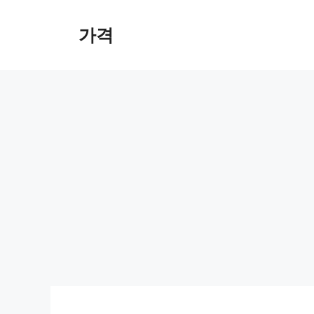
컨
텐
가격
츠
로
건
너
뛰
기