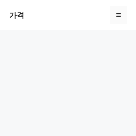
컨
텐
가격
메
츠
로
뉴
건
너
뛰
기