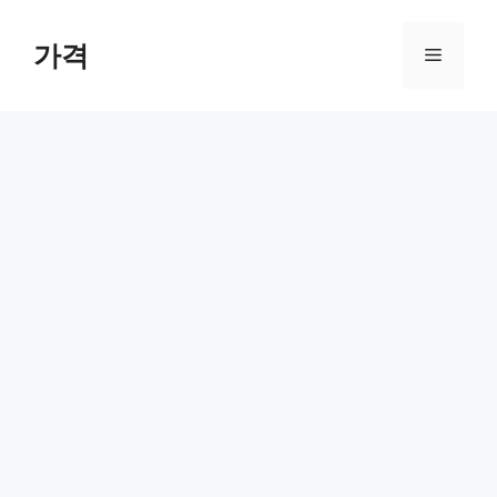
컨
텐
가격
메
츠
로
뉴
건
너
뛰
기