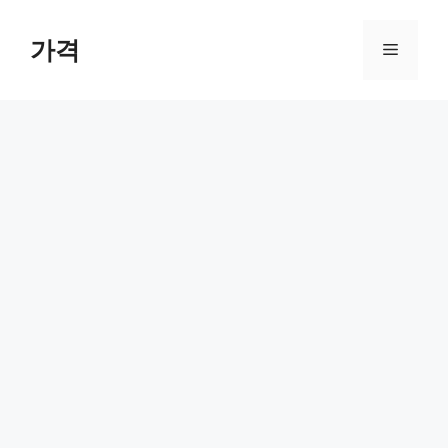
컨
텐
가격
메
츠
로
뉴
건
너
뛰
기