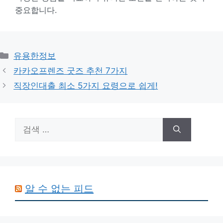
중요합니다.
카
유용한정보
테
카카오프렌즈 굿즈 추천 7가지
고
직장인대출 최소 5가지 요령으로 쉽게!
리
검
색:
알 수 없는 피드