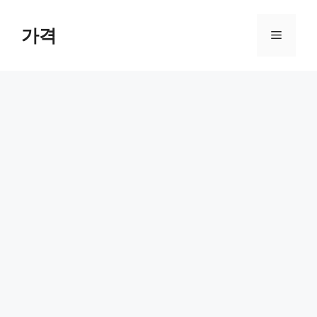
컨
텐
가격
메
츠
로
뉴
건
너
뛰
기