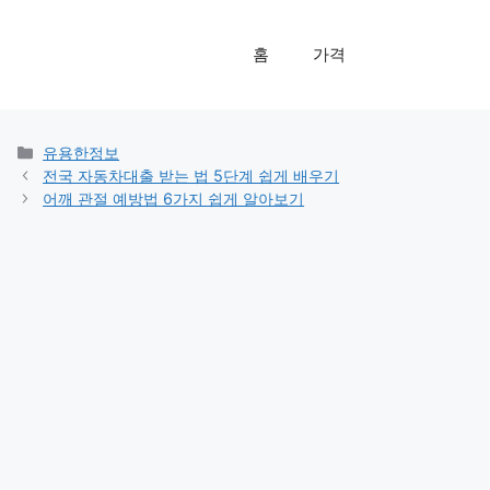
홈
가격
카
유용한정보
테
전국 자동차대출 받는 법 5단계 쉽게 배우기
고
어깨 관절 예방법 6가지 쉽게 알아보기
리