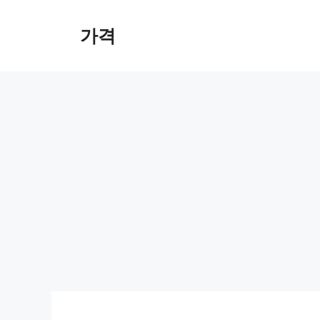
컨
텐
가격
츠
로
건
너
뛰
기