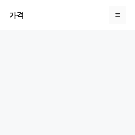
컨
텐
가격
메
츠
로
뉴
건
너
뛰
기