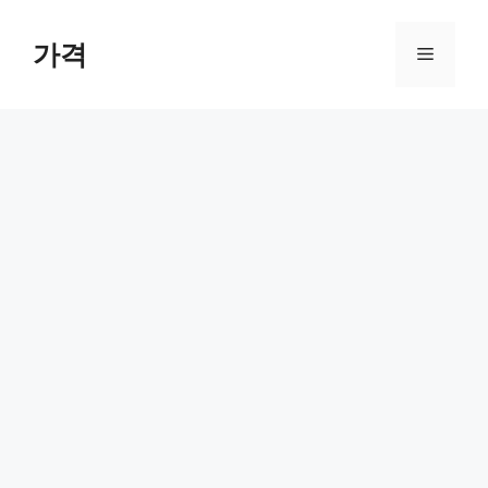
컨
텐
가격
메
츠
로
뉴
건
너
뛰
기