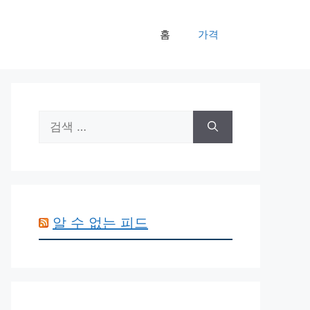
홈
가격
검
색:
알 수 없는 피드