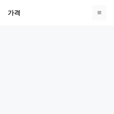
컨
텐
가격
메
츠
로
뉴
건
너
뛰
기