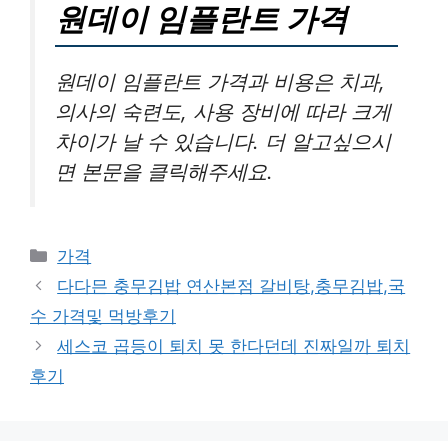
원데이 임플란트 가격
원데이 임플란트 가격과 비용은 치과,
의사의 숙련도, 사용 장비에 따라 크게
차이가 날 수 있습니다. 더 알고싶으시
면 본문을 클릭해주세요.
카
가격
테
다다믄 충무김밥 연산본점 갈비탕,충무김밥,국
고
수 가격및 먹방후기
리
세스코 곱등이 퇴치 못 한다던데 진짜일까 퇴치
후기