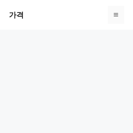
컨
텐
가격
메
츠
로
뉴
건
너
뛰
기