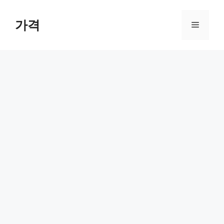
컨
텐
가격
메
츠
로
뉴
건
너
뛰
기