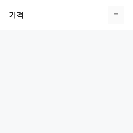
컨
텐
가격
메
츠
로
뉴
건
너
뛰
기