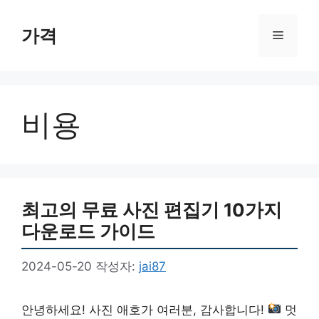
컨
텐
가격
메
츠
로
뉴
건
너
비용
뛰
기
최고의 무료 사진 편집기 10가지
다운로드 가이드
2024-05-20
작성자:
jai87
안녕하세요! 사진 애호가 여러분, 감사합니다!
멋