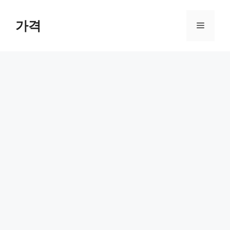
컨
텐
가격
메
츠
로
뉴
건
너
뛰
기