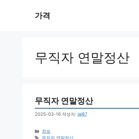
컨
텐
가격
츠
로
건
너
뛰
무직자 연말정산
기
무직자 연말정산
2025-03-16
작성자:
jai87
카
정보
테
태
무직자 연말정산