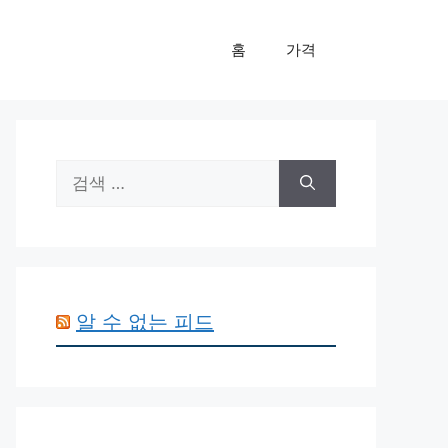
홈
가격
검
색:
알 수 없는 피드