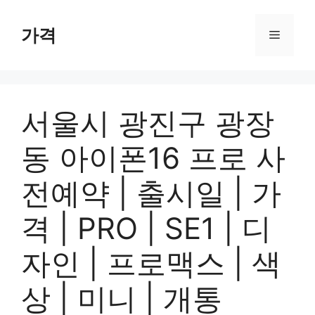
컨
텐
가격
메
츠
로
뉴
건
너
서울시 광진구 광장
뛰
기
동 아이폰16 프로 사
전예약 | 출시일 | 가
격 | PRO | SE1 | 디
자인 | 프로맥스 | 색
상 | 미니 | 개통