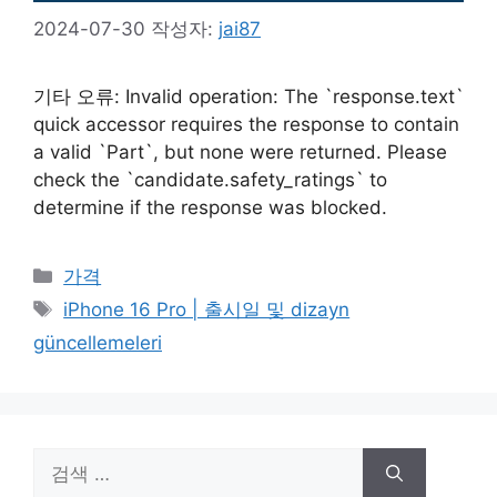
2024-07-30
작성자:
jai87
기타 오류: Invalid operation: The `response.text`
quick accessor requires the response to contain
a valid `Part`, but none were returned. Please
check the `candidate.safety_ratings` to
determine if the response was blocked.
카
가격
테
태
iPhone 16 Pro | 출시일 및 dizayn
고
그
güncellemeleri
리
검
색: