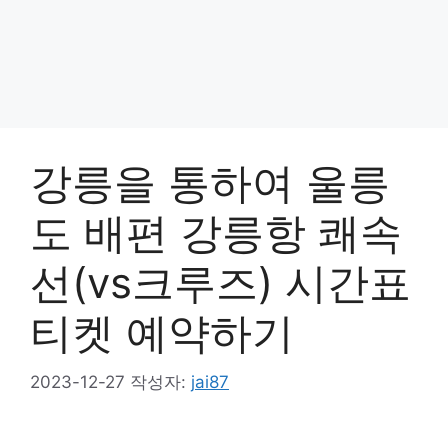
강릉을 통하여 울릉
도 배편 강릉항 쾌속
선(vs크루즈) 시간표
티켓 예약하기
2023-12-27
작성자:
jai87