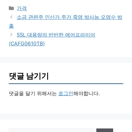
카
가격
테
소금 관련주 인산가 주가 죽염 방사능 오염수 방
고
출
리
55L 대용량의 반반한 에어프라이어
(CAFG0610TB)
댓글 남기기
댓글을 달기 위해서는
로그인
해야합니다.
검