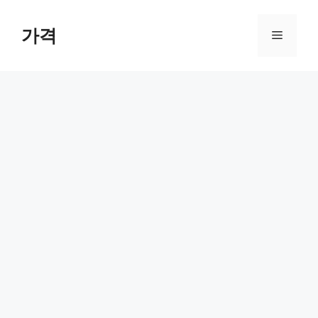
컨
텐
가격
메
츠
로
뉴
건
너
뛰
기