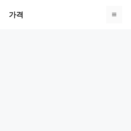
컨
텐
가격
메
츠
로
뉴
건
너
뛰
기