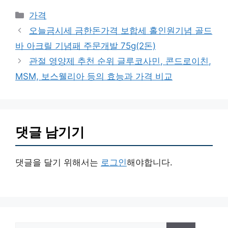
카
가격
테
오늘금시세 금한돈가격 보합세 홀인원기념 골드
고
바 아크릴 기념패 주문개발 75g(2돈)
리
관절 영양제 추천 순위 글루코사민, 콘드로이친,
MSM, 보스웰리아 등의 효능과 가격 비교
댓글 남기기
댓글을 달기 위해서는
로그인
해야합니다.