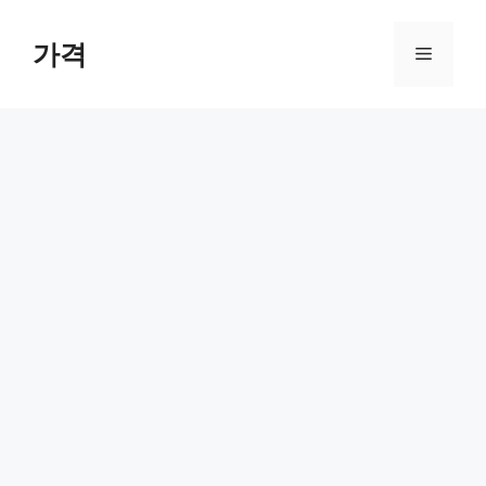
컨
텐
가격
메
츠
로
뉴
건
너
뛰
기