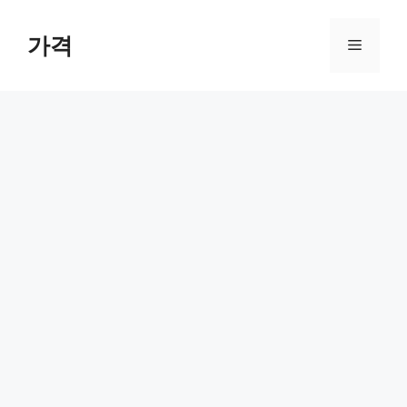
컨
텐
가격
메
츠
로
뉴
건
너
뛰
기