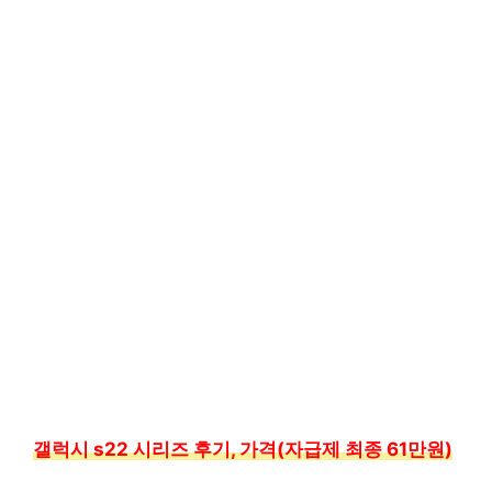
갤럭시 s22 시리즈 후기, 가격(자급제 최종 61만원)