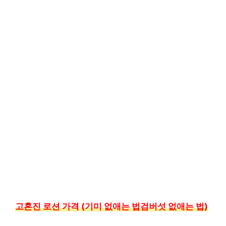
고혼진 로션 가격 (기미 없애는 법검버섯 없애는 법)