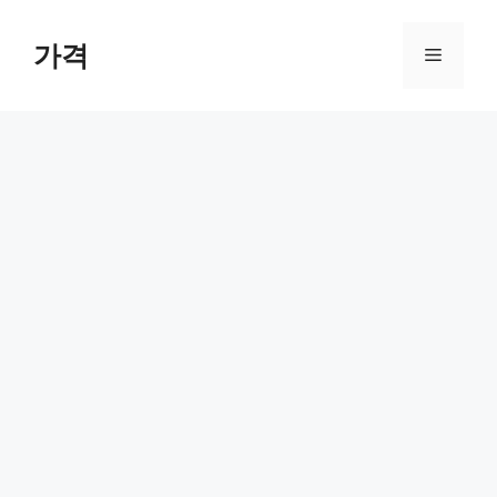
컨
텐
가격
메
츠
로
뉴
건
너
뛰
기