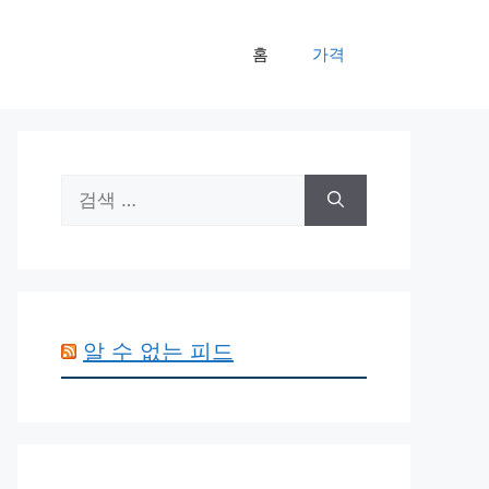
홈
가격
검
색:
알 수 없는 피드