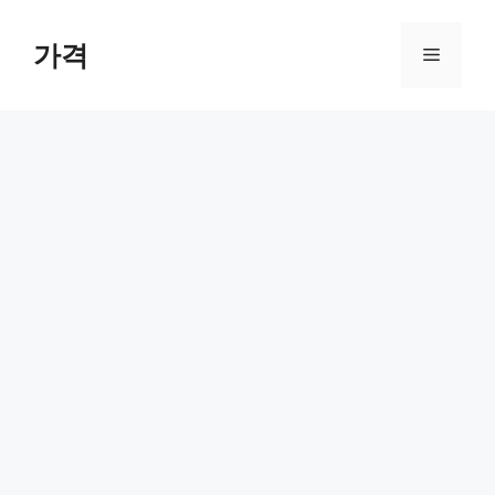
컨
텐
가격
메
츠
로
뉴
건
너
뛰
기