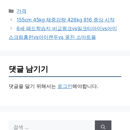
카
가격
테
155cm 45kg 체중감량 426kg 816 증상 시작
고
6세 패드학습지 비교윙크vs밀크티아이vs아이
리
스크림홈런vs아이캔두vs 웅진 스마트올
댓글 남기기
댓글을 달기 위해서는
로그인
해야합니다.
검