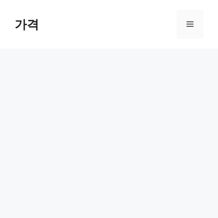
컨
텐
가격
메
츠
로
뉴
건
너
뛰
기