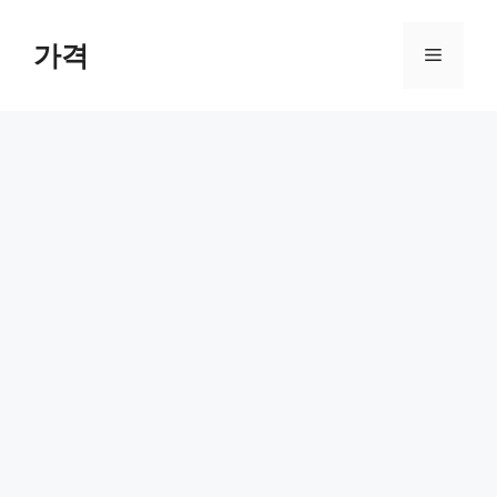
컨
텐
가격
메
츠
로
뉴
건
너
뛰
기