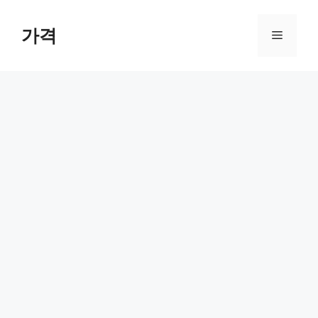
컨
텐
가격
메
츠
로
뉴
건
너
뛰
기