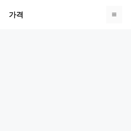
컨
텐
가격
메
츠
로
뉴
건
너
뛰
기