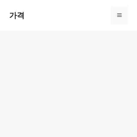
컨
텐
가격
메
츠
로
뉴
건
너
뛰
기