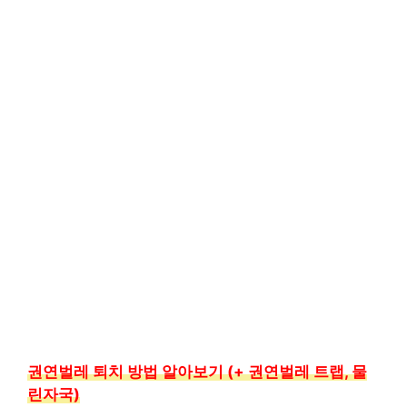
권연벌레 퇴치 방법 알아보기 (+ 권연벌레 트랩, 물
린자국)