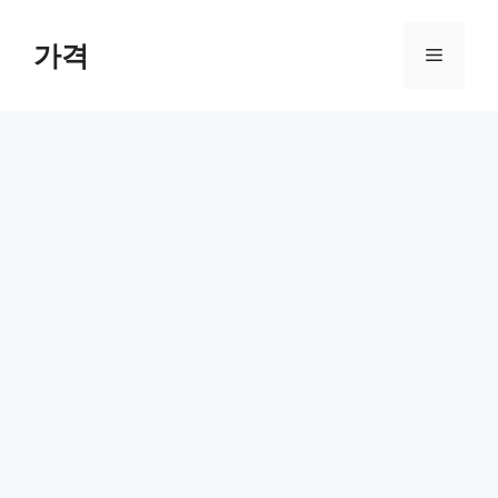
컨
텐
가격
메
츠
로
뉴
건
너
뛰
기