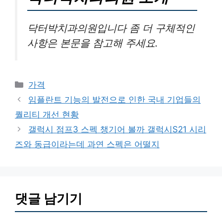
닥터박치과의원입니다 좀 더 구체적인
사항은 본문을 참고해 주세요.
카
가격
테
임플란트 기능의 발전으로 인한 국내 기업들의
고
퀄리티 개선 현황
리
갤럭시 점프3 스펙 챙기어 볼까 갤럭시S21 시리
즈와 동급이라는데 과연 스펙은 어떨지
댓글 남기기