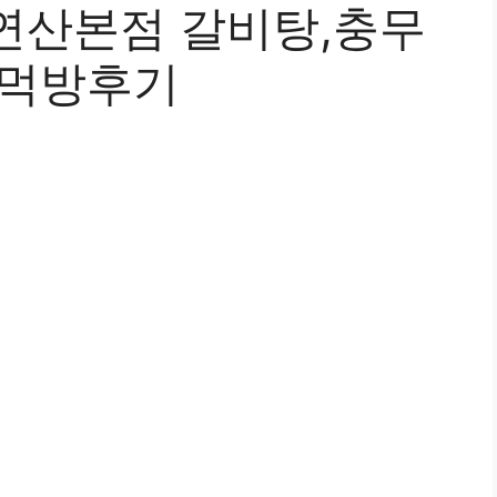
연산본점 갈비탕,충무
 먹방후기