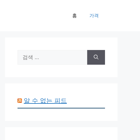
홈
가격
검
색:
알 수 없는 피드