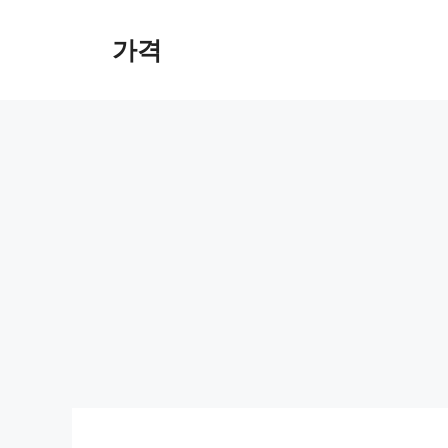
컨
텐
가격
츠
로
건
너
뛰
기