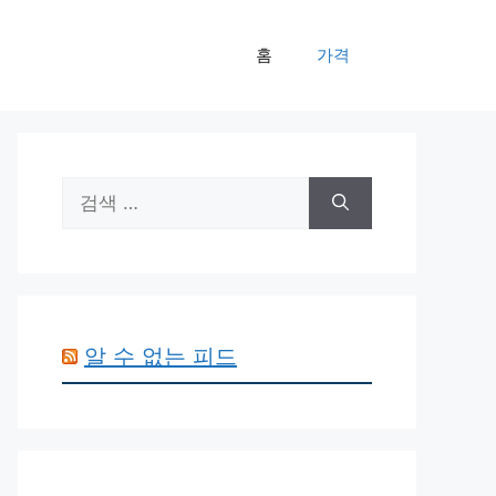
홈
가격
검
색:
알 수 없는 피드