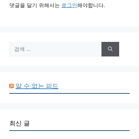
댓글을 달기 위해서는
로그인
해야합니다.
검
색:
알 수 없는 피드
최신 글