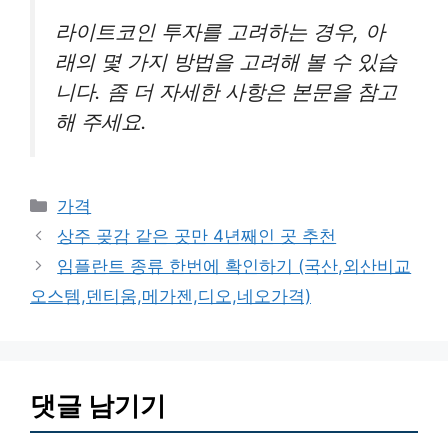
라이트코인 투자를 고려하는 경우, 아
래의 몇 가지 방법을 고려해 볼 수 있습
니다. 좀 더 자세한 사항은 본문을 참고
해 주세요.
카
가격
테
상주 곶감 같은 곳만 4년째인 곳 추천
고
임플란트 종류 한번에 확인하기 (국산,외산비교
리
오스템,덴티움,메가젠,디오,네오가격)
댓글 남기기