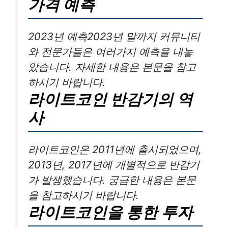
가격 예측
2023년 예측2023년 말까지 커뮤니티
와 전문가들은 여러가지 예측을 내놓
았습니다. 자세한 내용은 본문을 참고
하시기 바랍니다.
라이트코인 반감기의 역
사
라이트코인은 2011년에 출시되었으며,
2013년, 2017년에 개별적으로 반감기
가 발생했습니다. 궁금한 내용은 본문
을 참고하시기 바랍니다.
라이트코인을 통한 투자