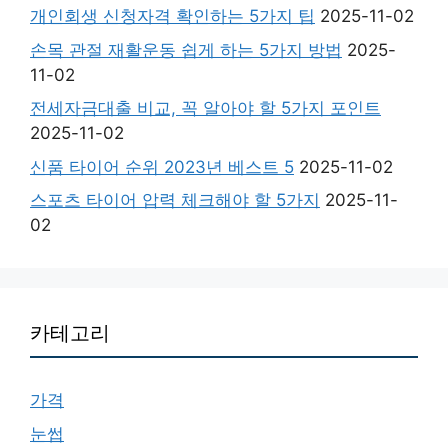
개인회생 신청자격 확인하는 5가지 팁
2025-11-02
손목 관절 재활운동 쉽게 하는 5가지 방법
2025-
11-02
전세자금대출 비교, 꼭 알아야 할 5가지 포인트
2025-11-02
신품 타이어 순위 2023년 베스트 5
2025-11-02
스포츠 타이어 압력 체크해야 할 5가지
2025-11-
02
카테고리
가격
눈썹