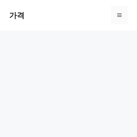
컨
텐
가격
메
츠
로
뉴
건
너
뛰
기