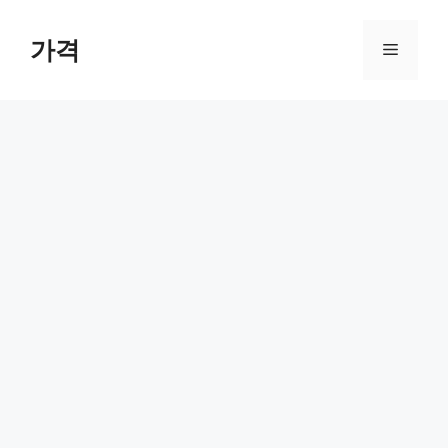
컨
텐
가격
메
츠
로
뉴
건
너
뛰
기