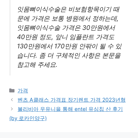
잇몸뼈이식수술은 비보험항목이기 때
문에 가격은 보통 병원에서 정하는데,
잇몸뼈이식수술 가격은 30만원에서
40만원 정도, 앞니 임플란트 가격도
130만원에서 170만원 안팎이 될 수 있
습니다. 좀 더 구체적인 사항은 본문을
참고해 주세요.
카
가격
테
벤츠 A클래스 가격표 장기렌트 가격 2023년형
고
볼리비아 우유니을 통해 entel 유심칩 산 후기
리
(by 로카인양구)