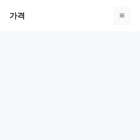
컨
텐
가격
메
츠
로
뉴
건
너
뛰
기