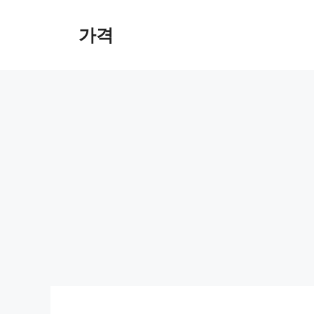
컨
텐
가격
츠
로
건
너
뛰
기