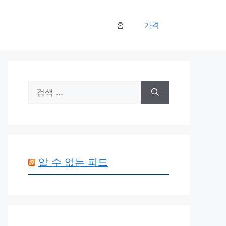
홈
가격
검
색:
알 수 없는 피드