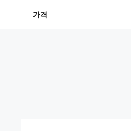
컨
텐
가격
츠
로
건
너
뛰
기