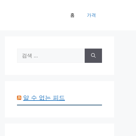
홈
가격
검
색:
알 수 없는 피드