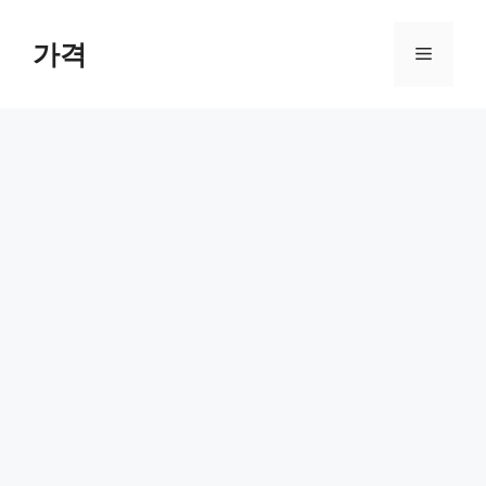
컨
텐
가격
메
츠
로
뉴
건
너
뛰
기